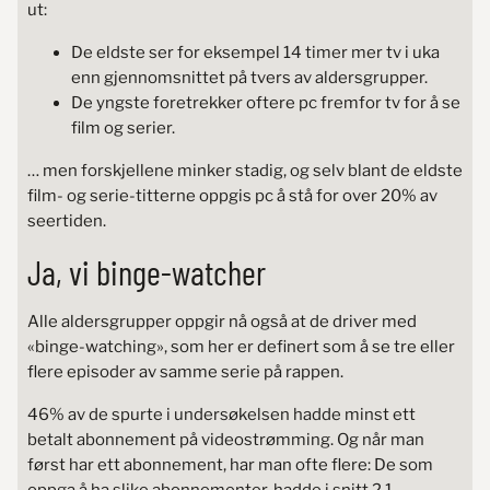
ut:
De eldste ser for eksempel 14 timer mer tv i uka
enn gjennomsnittet på tvers av aldersgrupper.
De yngste foretrekker oftere pc fremfor tv for å se
film og serier.
… men forskjellene minker stadig, og selv blant de eldste
film- og serie-titterne oppgis pc å stå for over 20% av
seertiden.
Ja, vi binge-watcher
Alle aldersgrupper oppgir nå også at de driver med
«binge-watching», som her er definert som å se tre eller
flere episoder av samme serie på rappen.
46% av de spurte i undersøkelsen hadde minst ett
betalt abonnement på videostrømming. Og når man
først har ett abonnement, har man ofte flere: De som