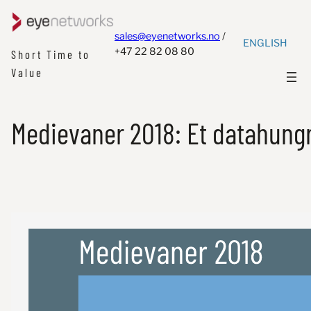
sales@eyenetworks.no
/
ENGLISH
+47 22 82 08 80
Short Time to
Value
Medievaner 2018: Et datahung