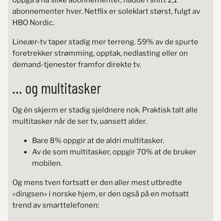
oppga å ha slike abonnementer, hadde i snitt 2,1
abonnementer hver. Netflix er soleklart størst, fulgt av
HBO Nordic.
Lineær-tv taper stadig mer terreng. 59% av de spurte
foretrekker strømming, opptak, nedlasting eller on
demand-tjenester framfor direkte tv.
… og multitasker
Og én skjerm er stadig sjeldnere nok. Praktisk talt alle
multitasker når de ser tv, uansett alder.
Bare 8% oppgir at de aldri multitasker.
Av de som multitasker, oppgir 70% at de bruker
mobilen.
Og mens tven fortsatt er den aller mest utbredte
«dingsen» i norske hjem, er den også på en motsatt
trend av smarttelefonen: