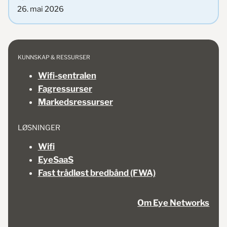
26. mai 2026
KUNNSKAP & RESSURSER
Wifi-sentralen
Fagressurser
Markedsressurser
LØSNINGER
Wifi
EyeSaaS
Fast trådløst bredbånd (FWA)
Om Eye Networks