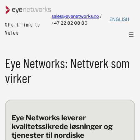
Hopp
til
sales@eyenetworks.no
/
ENGLISH
innhold
+47 22 82 08 80
Short Time to
Value
Eye Networks: Nettverk som
virker
Eye Networks leverer
kvalitetssikrede løsninger og
tjenester til nordiske