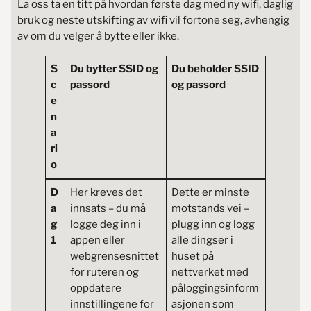
La oss ta en titt på hvordan første dag med ny wifi, daglig
bruk og neste utskifting av wifi vil fortone seg, avhengig
av om du velger å bytte eller ikke.
S
Du bytter SSID og
Du beholder SSID
c
passord
og passord
e
n
a
ri
o
D
Her kreves det
Dette er minste
a
innsats – du må
motstands vei –
g
logge deg inn i
plugg inn og logg
1
appen eller
alle dingser i
webgrensesnittet
huset på
for ruteren og
nettverket med
oppdatere
påloggingsinform
innstillingene for
asjonen som