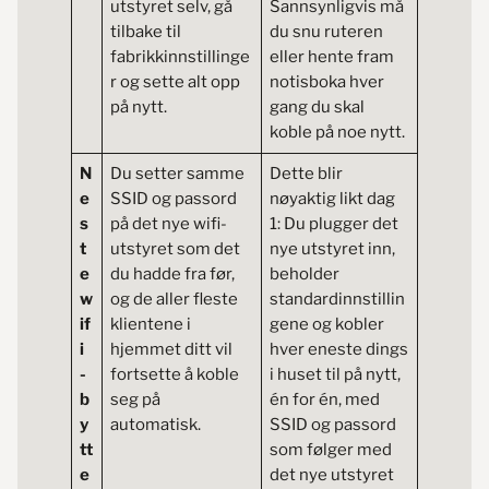
utstyret selv, gå
Sannsynligvis må
tilbake til
du snu ruteren
fabrikkinnstillinge
eller hente fram
r og sette alt opp
notisboka hver
på nytt.
gang du skal
koble på noe nytt.
N
Du setter samme
Dette blir
e
SSID og passord
nøyaktig likt dag
s
på det nye wifi-
1: Du plugger det
t
utstyret som det
nye utstyret inn,
e
du hadde fra før,
beholder
w
og de aller fleste
standardinnstillin
if
klientene i
gene og kobler
i
hjemmet ditt vil
hver eneste dings
-
fortsette å koble
i huset til på nytt,
b
seg på
én for én, med
y
automatisk.
SSID og passord
tt
som følger med
e
det nye utstyret