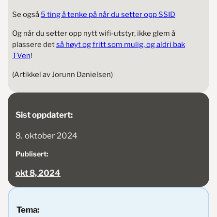
Se også
5 ting å tenke på når du setter opp SSID
Og når du setter opp nytt wifi-utstyr, ikke glem å
plassere det
så høyt og fritt som mulig, og aldri bak
TVen
!
(Artikkel av Jorunn Danielsen)
Sist oppdatert:
8. oktober 2024
Publisert:
okt 8, 2024
Tema: