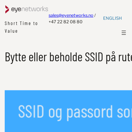
sales@eyenetworks.no
/
ENGLISH
+47 22 82 08 80
Short Time to
Value
Bytte eller beholde SSID på ru