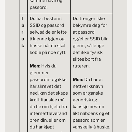
samme navn og
passord.
I
Du har bestemt
Du trenger ikke
b
SSID og passord
bekymre deg for
r
selv, så de er lette
at passord
u
å kjenne igjen og
og/eller SSID blir
k
huske når du skal
glemt, så lenge
koble på noe nytt.
det ikke fysisk
slites bort fra
Men:
Hvis du
ruteren.
glemmer
passordet og ikke
Men:
Du har et
har skrevet det
nettverksnavn
ned, kan det skape
som er ganske
krøll. Kanskje må
generisk og
du be om hjelp fra
kanskje nesten
internettleverand
likt naboens og et
øren din, eller om
passord som er
du har kjøpt
vanskelig å huske.