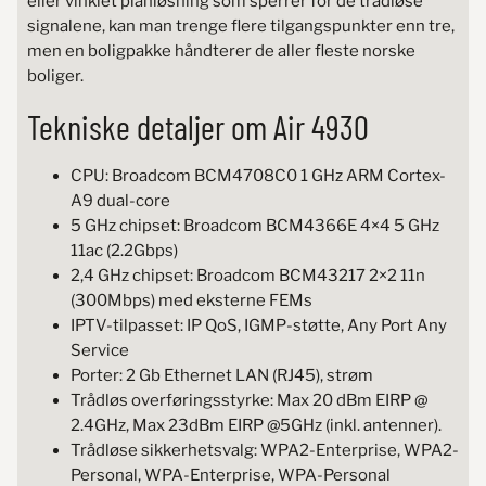
eller vinklet planløsning som sperrer for de trådløse
signalene, kan man trenge flere tilgangspunkter enn tre,
men en boligpakke håndterer de aller fleste norske
boliger.
Tekniske detaljer om Air 4930
CPU: Broadcom BCM4708C0 1 GHz ARM Cortex-
A9 dual-core
5 GHz chipset: Broadcom BCM4366E 4×4 5 GHz
11ac (2.2Gbps)
2,4 GHz chipset: Broadcom BCM43217 2×2 11n
(300Mbps) med eksterne FEMs
IPTV-tilpasset: IP QoS, IGMP-støtte, Any Port Any
Service
Porter: 2 Gb Ethernet LAN (RJ45), strøm
Trådløs overføringsstyrke: Max 20 dBm EIRP @
2.4GHz, Max 23dBm EIRP @5GHz (inkl. antenner).
Trådløse sikkerhetsvalg: WPA2-Enterprise, WPA2-
Personal, WPA-Enterprise, WPA-Personal