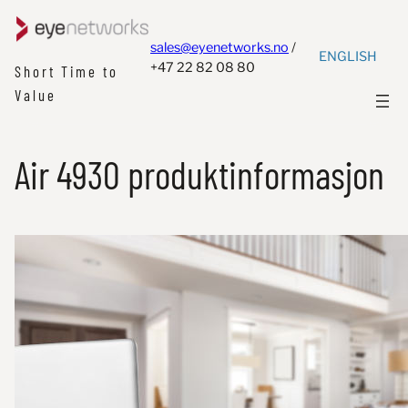
sales@eyenetworks.no
/
ENGLISH
+47 22 82 08 80
Short Time to
Value
Air 4930 produktinformasjon