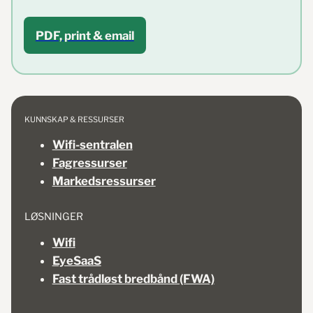
PDF, print & email
KUNNSKAP & RESSURSER
Wifi-sentralen
Fagressurser
Markedsressurser
LØSNINGER
Wifi
EyeSaaS
Fast trådløst bredbånd (FWA)