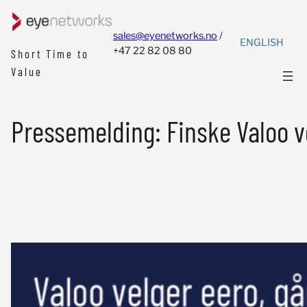
sales@eyenetworks.no
/
ENGLISH
+47 22 82 08 80
Short Time to
Value
Pressemelding: Finske Valoo vel