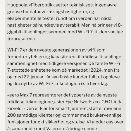
Huuppola. «Fiberoptikk setter teknisk sett ingen øvre
grense for dataoverføringshastigheter, og
eksperimentelle tester rundt om i verden har nådd
hastigheter på hundrevis av terabit. Men nå bringer vi 8-
gigabit-tilkoblinger, sammen med Wi-Fi 7, til den vanlige
forbrukeren.»
Wi-Fi 7 er den nyeste generasjonen av wifi, som
forbedrer ytelsen og kapasiteten til trådløse tilkoblinger
sammenlignet med tidligere versjoner. De første Wi-Fi
7-støttede enhetene kom på markedet i 2024, men fra
og med 22. januar i år kan finske kunder fullt ut oppleve
og dra nytte av Wi-Fi 7-teknologien i sin hverdag.
«eero Max 7 representerer det ypperste av de nyeste
trådløse teknologiene,» sier Eye Networks co-CEO Linda
Firveld. «Den er klar for smarthjemmet, støtter mer enn
200 samtidige klienter og kommer med brukervennlige
funksjoner for økt sikkerhet og ytelse. Vi gleder oss over
å samarbeide med Valoo om å bringe denne