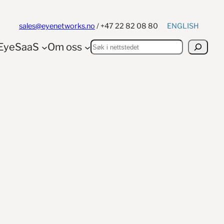
ENGLISH
sales@eyenetworks.no
/ +47 22 82 08 80
Søk
EyeSaaS
Om oss