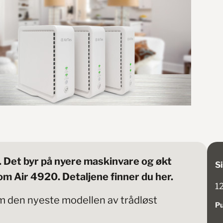
. Det byr på nyere maskinvare og økt
Si
som Air 4920. Detaljene finner du her.
12
m den nyeste modellen av trådløst
Pu