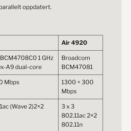
arallelt oppdatert.
Air 4920
 BCM4708C0 1 GHz
Broadcom
x-A9 dual-core
BCM47081
0 Mbps
1300 + 300
Mbps
11ac (Wave 2)2×2
3 x 3
802.11ac 2×2
802.11n