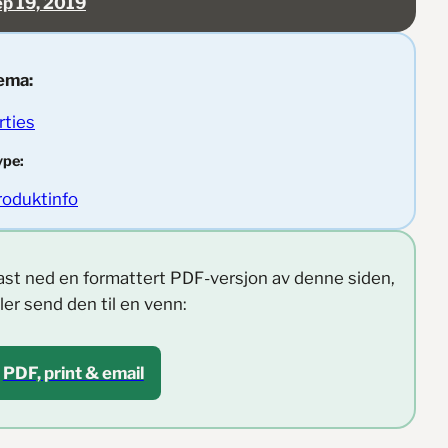
ep 19, 2019
ema:
rties
ype:
roduktinfo
ast ned en formattert PDF-versjon av denne siden,
ller send den til en venn:
PDF, print & email