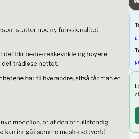
s
T
 som støtter noe ny funksjonalitet
ai
T
at det blir bedre rekkevidde og høyere
p
t det trådløse nettet.
hetene har til hverandre, altså får man et
L
e
nye modellen, er at den er fullstendig
e kan inngå i samme mesh-nettverk!